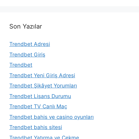
Son Yazılar
Trendbet Adresi
Trendbet Giriş
Trendbet
Trendbet Yeni Giriş Adresi
Trendbet Şikâyet Yorumları
Trendbet Lisans Durumu
Trendbet TV Canlı Maç
Trendbet bahis ve casino oyunları
Trendbet bahis sitesi
Trendbet Yatırma ve Çekme