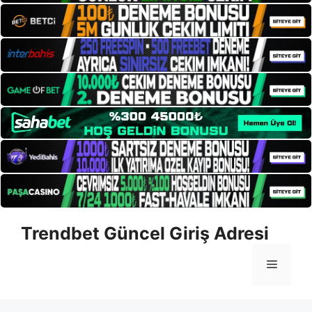
İçeriğe
Trendbet Güncel Giriş Adresi
atla
Menü