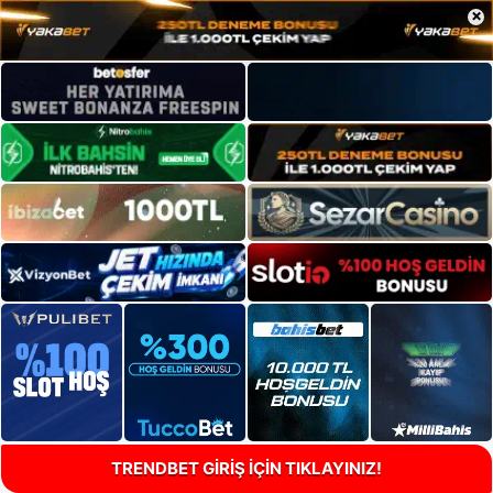
×
TRENDBET GİRİŞ İÇİN TIKLAYINIZ!