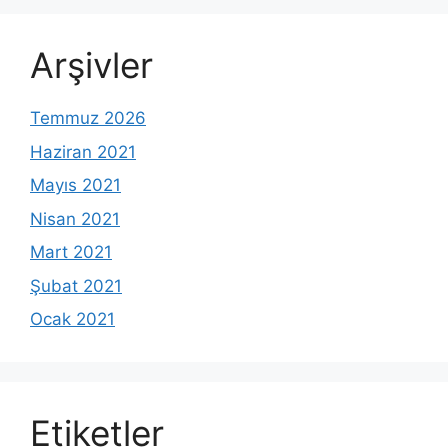
Arşivler
Temmuz 2026
Haziran 2021
Mayıs 2021
Nisan 2021
Mart 2021
Şubat 2021
Ocak 2021
Etiketler