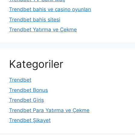
Trendbet bahis ve casino oyunları
Trendbet bahis sitesi
Trendbet Yatırma ve Çekme
Kategoriler
Trendbet
Trendbet Bonus
Trendbet Giriş
Trendbet Para Yatırma ve Çekme
Trendbet Şikayet