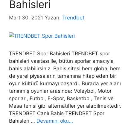
Bahisleri
Mart 30, 2021
Yazarı:
Trendbet
TRENDBET Spor Bahisleri TRENDBET spor
bahisleri vasıtası ile, bütün sporlar amacıyla
bahis alabilirsiniz. Bahis sitesi hem global hem
de yerel piyasaların tamamına hitap eden bir
oyun kültürü kurmayı başardı. Burada yer alanı
tanınmış oyunlar arasında: Voleybol, Motor
sporları, Futbol, E-Spor, Basketbol, Tenis ve
Masa tenisi gibi alternatifler yer alabilmektedir.
TRENDBET Canlı Bahis TRENDBET Spor
Bahisleri …
Devamını oku…