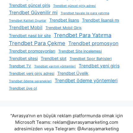
Trendbet güncel giriş
Trendbet güncel giriş adresi
Trendbet Güvenilir mi
Trendbet havale ile para yatırma
Trendbet lisans
Trendbet lisanslı mı
Trendbet Kaliteli Oyunlar
Trendbet Mobil
Trendbet Mobil Giriş
Trendbet Para Yatırma
Trendbet nasıl bir site
Trendbet Para Çekme
Trendbet promosyon
Trendbet promosyonları
Trendbet Site incelemesi
Trendbet sitesi
Trendbet slot
Trendbet Spor Bahisleri
Trendbet yeni giriş
Trendbet TV
Trendbet yarıtım yöntemleri
Trendbet Üyelik
Trendbet yeni giriş adresi
Trendbet ödeme yöntemleri
Trendbet ödeme seçenekleri
Trendbet üye ol
"Avrasya'nın en büyük reklam platformunda olmak için
Microsoft Teams:
reklam@avrasyamarketing.com
adresimizden veya Telegram: @Avrasyamarketing