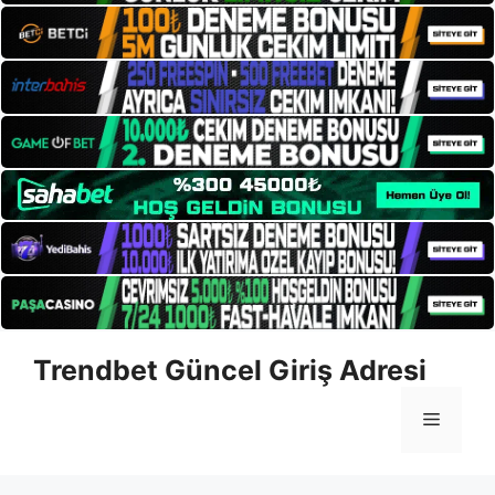
İçeriğe
Trendbet Güncel Giriş Adresi
atla
Menü