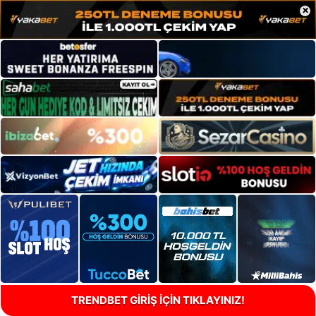
×
TRENDBET GİRİŞ İÇİN TIKLAYINIZ!