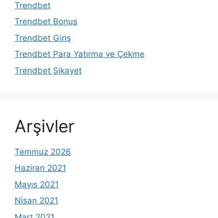
Trendbet
Trendbet Bonus
Trendbet Giriş
Trendbet Para Yatırma ve Çekme
Trendbet Şikayet
Arşivler
Temmuz 2026
Haziran 2021
Mayıs 2021
Nisan 2021
Mart 2021