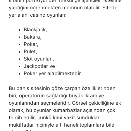
sitenin portföyünden mesul geliştiriciler listesine
yaptığını öğrenmekten memnun olabilir. Sitede
yer alanı casino oyunları:
Blackjack,
Bakara,
Poker,
Rulet,
Slot oyunları,
Jackpotlar ve
Poker yer alabilmektedir.
Bu bahis sitesinin göze çarpan özelliklerinden
biri, operatörün sağladığı büyük ikramiye
oyunlarından seçmeleridir. Görsel çekiciliğine ek
olarak, bu oyunlar kumarbazlar açısından çok
tercih edilir, çünkü kimi vakit sundukları
mükâfatlar niçiniyle altı haneli toplamlara bile