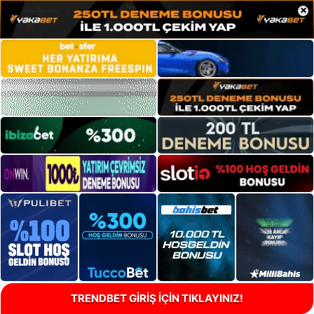
×
TRENDBET GİRİŞ İÇİN TIKLAYINIZ!