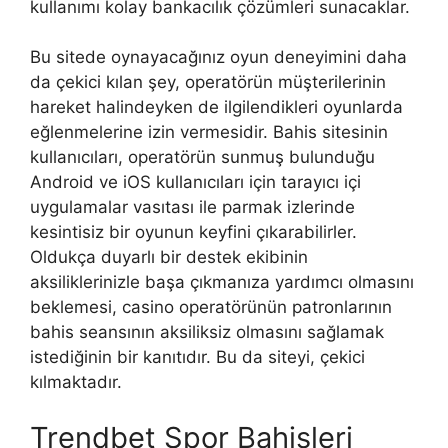
kullanımı kolay bankacılık çözümleri sunacaklar.
Bu sitede oynayacağınız oyun deneyimini daha
da çekici kılan şey, operatörün müşterilerinin
hareket halindeyken de ilgilendikleri oyunlarda
eğlenmelerine izin vermesidir. Bahis sitesinin
kullanıcıları, operatörün sunmuş bulunduğu
Android ve iOS kullanıcıları için tarayıcı içi
uygulamalar vasıtası ile parmak izlerinde
kesintisiz bir oyunun keyfini çıkarabilirler.
Oldukça duyarlı bir destek ekibinin
aksiliklerinizle başa çıkmanıza yardımcı olmasını
beklemesi, casino operatörünün patronlarının
bahis seansının aksiliksiz olmasını sağlamak
istediğinin bir kanıtıdır. Bu da siteyi, çekici
kılmaktadır.
Trendbet Spor Bahisleri