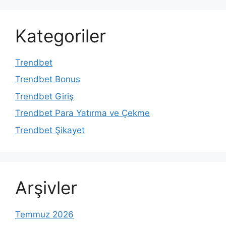
Kategoriler
Trendbet
Trendbet Bonus
Trendbet Giriş
Trendbet Para Yatırma ve Çekme
Trendbet Şikayet
Arşivler
Temmuz 2026