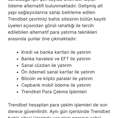
ödeme alternatifi bulunmaktadır. Gelişmiş alt
yapı sağlayıcılarına sahip belirleme edilen
Trendbet çevrimiçi bahis sitesinin bütün kayıtlı
üyeleri açısından gönül rahatlığı ile tercih
edilebilen alternatif para yatırma teknikleri
arasında şunlar öne çıkmaktadır:
Kredi ve banka kartları ile yatırım
Banka havalesi ve EFT ile yatırım
Sanal cüzdan ile yatırım
Ön ödemeli sanal kartlar ile yatırım
Bitcoin ve kripto paralar ile yatırım
Cepbank mobil ödeme ile yatırım
Trendbet Para Çekme İşlemleri
Trendbet hesaptan para çekim işlemleri de son
derece güvenilirdir. Aynı gün içerisinde Trendbet