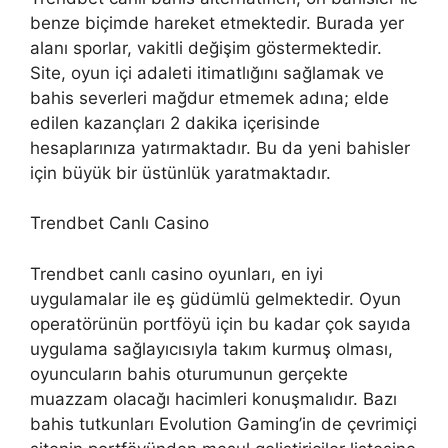
benze biçimde hareket etmektedir. Burada yer
alanı sporlar, vakitli değişim göstermektedir.
Site, oyun içi adaleti itimatlığını sağlamak ve
bahis severleri mağdur etmemek adına; elde
edilen kazançları 2 dakika içerisinde
hesaplarınıza yatırmaktadır. Bu da yeni bahisler
için büyük bir üstünlük yaratmaktadır.
Trendbet Canlı Casino
Trendbet canlı casino oyunları, en iyi
uygulamalar ile eş güdümlü gelmektedir. Oyun
operatörünün portföyü için bu kadar çok sayıda
uygulama sağlayıcısıyla takım kurmuş olması,
oyuncuların bahis oturumunun gerçekte
muazzam olacağı hacimleri konuşmalıdır. Bazı
bahis tutkunları Evolution Gaming’in de çevrimiçi