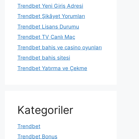
Trendbet Yeni Giriş Adresi
Trendbet Şikâyet Yorumları
Trendbet Lisans Durumu
Trendbet TV Canlı Maç
Trendbet bahis ve casino oyunları
Trendbet bahis sitesi
Trendbet Yatırma ve Çekme
Kategoriler
Trendbet
Trendbet Bonus