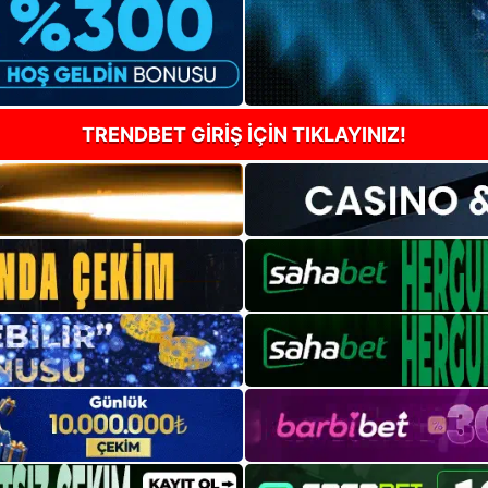
TRENDBET GİRİŞ İÇİN TIKLAYINIZ!