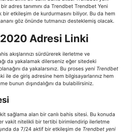
 bir adres tanımını da Trendbet Trendbet Yeni
k bir etkileşim de kurdurmasını biliyor. Bu da hem
n alananı göz önünde tutmanızı desteklemiş olacak.
 2020 Adresi Linki
his akışlarınızı sürdürerek ilerletme ve
ğı da yakalamak dilerseniz eğer sitedeki
 olanağını da yakalarsınız. Bu proses
yeni Trendbet
ki ile de giriş adresine hem bilgisayarlarınız hem
me bunun dışındalığını da bulabilirsiniz.
esi
it sağlama alan bir canlı bahis sitesi. Bu konuda
vakit nitelikli bir tertibi birimlendirip ilerletme
ında da 7/24 aktif bir etkileşim de
Trendbet yeni