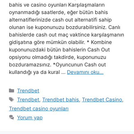
bahis ve casino oyunları Karşılaşmaların
oynanmadığı saatlerde, eğer bütün bahis
alternatiflerinizde cash out alternatifi sahip
olunan ise kuponunuzu bozdurabilirsiniz. Canlı
bahislerde cash out maç vaktince karşılaşmanın
gidişatına göre mümkün olabilir. * Kombine
kuponunuzdaki bütün bahislerin Cash Out
opsiyonu olmadığı takdirde, kuponunuzu
bozduramazsınız. *Oyuncunun Cash out
kullandığı ya da kural …
Devamını oku…
Kategoriler
Trendbet
Etiketler
Trendbet
,
Trendbet bahis
,
Trendbet Casino
,
Trendbet casino oyunları
Yorum yap