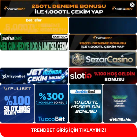
×
TRENDBET GİRİŞ İÇİN TIKLAYINIZ!