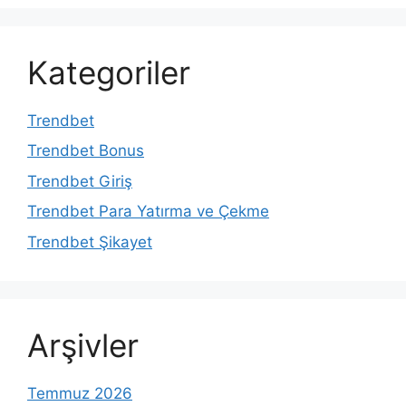
Kategoriler
Trendbet
Trendbet Bonus
Trendbet Giriş
Trendbet Para Yatırma ve Çekme
Trendbet Şikayet
Arşivler
Temmuz 2026