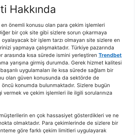
ti Hakkında
en önemli konusu olan para çekim işlemleri
ğer bir çok site gibi sizlere sorun çıkarmaya
 oyalayacak bir işlem tarzı olmayan site sizlere en
erinizi yapmaya çalışmaktadır. Türkiye pazarında
ler arasında kısa sürede ismini yerleştiren
Trendbet
unma yarışına girmiş durumda. Gerek hizmet kalitesi
aşarılı uygulamaları ile kısa sürede sağlam bir
konu olan güven konusunda da sektörde de
den öncü konumda bulunmaktadır. Sizlere bugün
i vermek ve çekim işlemleri ile ilgili sorularınıza
müşterilerin en çok hassasiyet gösterdikleri ve ne
 nokta olmaktadır. Para çekimlerinde de sizlere bir
önteme göre farklı çekim limitleri uygulayarak