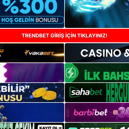
TRENDBET GİRİŞ İÇİN TIKLAYINIZ!