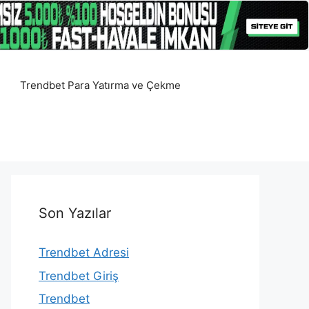
Trendbet Para Yatırma ve Çekme
Son Yazılar
Trendbet Adresi
Trendbet Giriş
Trendbet