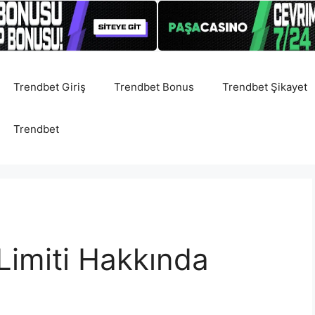
Trendbet Giriş
Trendbet Bonus
Trendbet Şikayet
Trendbet
Limiti Hakkında