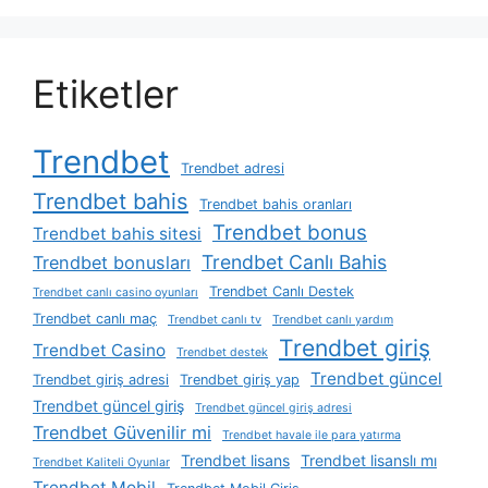
Etiketler
Trendbet
Trendbet adresi
Trendbet bahis
Trendbet bahis oranları
Trendbet bonus
Trendbet bahis sitesi
Trendbet Canlı Bahis
Trendbet bonusları
Trendbet Canlı Destek
Trendbet canlı casino oyunları
Trendbet canlı maç
Trendbet canlı tv
Trendbet canlı yardım
Trendbet giriş
Trendbet Casino
Trendbet destek
Trendbet güncel
Trendbet giriş adresi
Trendbet giriş yap
Trendbet güncel giriş
Trendbet güncel giriş adresi
Trendbet Güvenilir mi
Trendbet havale ile para yatırma
Trendbet lisans
Trendbet lisanslı mı
Trendbet Kaliteli Oyunlar
Trendbet Mobil