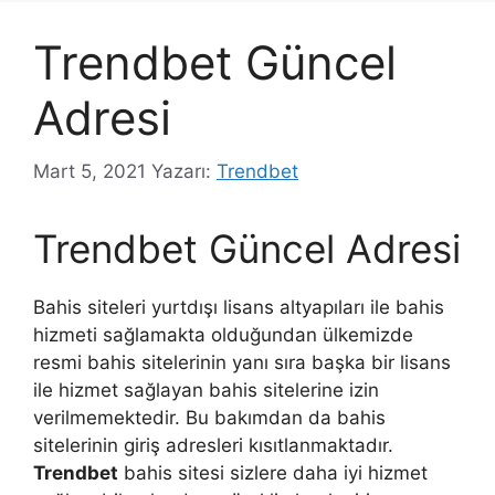
Trendbet Güncel
Adresi
Mart 5, 2021
Yazarı:
Trendbet
Trendbet Güncel Adresi
Bahis siteleri yurtdışı lisans altyapıları ile bahis
hizmeti sağlamakta olduğundan ülkemizde
resmi bahis sitelerinin yanı sıra başka bir lisans
ile hizmet sağlayan bahis sitelerine izin
verilmemektedir. Bu bakımdan da bahis
sitelerinin giriş adresleri kısıtlanmaktadır.
Trendbet
bahis sitesi sizlere daha iyi hizmet