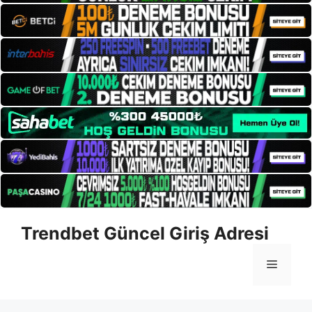
İçeriğe
Trendbet Güncel Giriş Adresi
atla
Menü