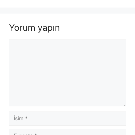
Yorum yapın
Yorum
İsim
E-