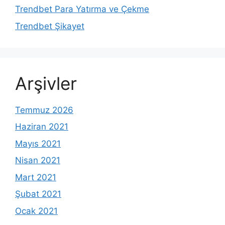
Trendbet Para Yatırma ve Çekme
Trendbet Şikayet
Arşivler
Temmuz 2026
Haziran 2021
Mayıs 2021
Nisan 2021
Mart 2021
Şubat 2021
Ocak 2021