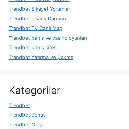
Trendbet Şikâyet Yorumları
Trendbet Lisans Durumu
Trendbet TV Canlı Maç
Trendbet bahis ve casino oyunları
Trendbet bahis sitesi
Trendbet Yatırma ve Çekme
Kategoriler
Trendbet
Trendbet Bonus
Trendbet Giriş