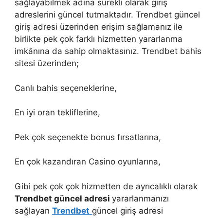
sağlayabilmek adına sürekli olarak giriş
adreslerini güncel tutmaktadır. Trendbet güncel
giriş adresi üzerinden erişim sağlamanız ile
birlikte pek çok farklı hizmetten yararlanma
imkânına da sahip olmaktasınız. Trendbet bahis
sitesi üzerinden;
Canlı bahis seçeneklerine,
En iyi oran tekliflerine,
Pek çok seçenekte bonus fırsatlarına,
En çok kazandıran Casino oyunlarına,
Gibi pek çok çok hizmetten de ayrıcalıklı olarak
Trendbet güncel adresi
yararlanmanızı
sağlayan
Trendbet
güncel giriş adresi