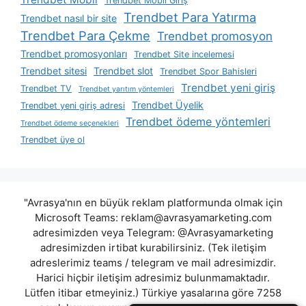
Trendbet Mobil Giriş
Trendbet Para Yatırma
Trendbet nasıl bir site
Trendbet Para Çekme
Trendbet promosyon
Trendbet promosyonları
Trendbet Site incelemesi
Trendbet sitesi
Trendbet slot
Trendbet Spor Bahisleri
Trendbet yeni giriş
Trendbet TV
Trendbet yarıtım yöntemleri
Trendbet Üyelik
Trendbet yeni giriş adresi
Trendbet ödeme yöntemleri
Trendbet ödeme seçenekleri
Trendbet üye ol
"Avrasya'nın en büyük reklam platformunda olmak için
Microsoft Teams:
reklam@avrasyamarketing.com
adresimizden veya Telegram: @Avrasyamarketing
adresimizden irtibat kurabilirsiniz. (Tek iletişim
adreslerimiz teams / telegram ve mail adresimizdir.
Harici hiçbir iletişim adresimiz bulunmamaktadır.
Lütfen itibar etmeyiniz.) Türkiye yasalarına göre 7258