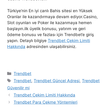
Türkiye’nin En iyi canlı Bahis sitesi en Yüksek
Oranlar ile kazandırmaya devam ediyor.Casino,
Slot oyunları ve Poker ile kazanmaya hemen
başlayın.ilk üyelik bonusu, yatırım ve geri
ödeme bonusu ve fazlası için Trendbet’e giriş
yapın. Detaylı bilgiye
Trendbet Çekim Limiti
Hakkında
adresinden ulaşabilirsiniz.
Kategoriler
Trendbet
Etiketler
Trendbet
,
Trendbet Güncel Adresi
,
Trendbet
Güvenilir mi
Trendbet Çekim Limiti Hakkında
Trendbet Para Çekme Yöntemleri